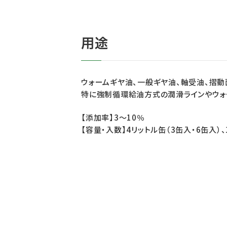
用途
ウォームギヤ油、一般ギヤ油、軸受油、摺
特に強制循環給油方式の潤滑ラインやウォ
【添加率】3～10％
【容量・入数】4リットル缶（3缶入・6缶入）、